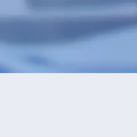
特價酒店
>
中國酒店
>
和村
酒店
共找到
0
星級
正在尋找和
2星及以下
3星
4星
5星
永