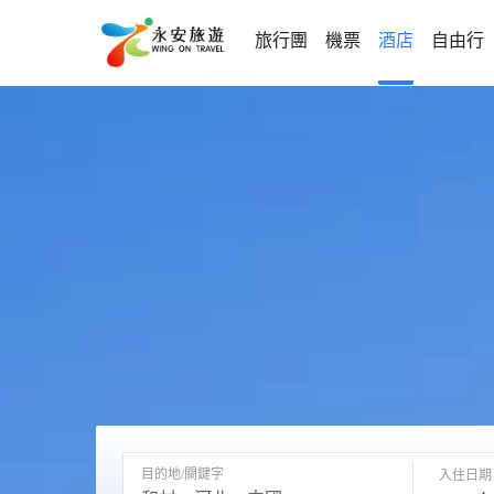
旅行團
機票
酒店
自由行
目的地/關鍵字
入住日期