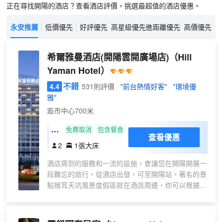
正在尋找開陽的酒店？查看酒店評價，挑選最超值的酒店優惠。
永安推薦
低價優先
好評優先
高星級優先
進距離優先
高價優先
希爾雅曼酒店(開陽雲開廣場店)
（Hill
Yaman Hotel）
不錯
4.4
531則評價
"前台熱情好客"
"環境優
雅"
距市中心700米
雅
免費取消
包含餐食
查看優惠
享
2
1張大床
|
酒店周到的服務和一流的設施，會讓您在開陽開展一
舒
段難忘的旅行。從酒店出發，可至開陽站。著名的景
適
點猴耳天坑風景度假區就在酒店周邊，你可以根據時
觀
間提前做好行程安排。
景
酒店對客房的裝飾十分考究，每間設施齊全的客房都
大
配備有空調。有飲水需求的旅客，酒店還為您提供了