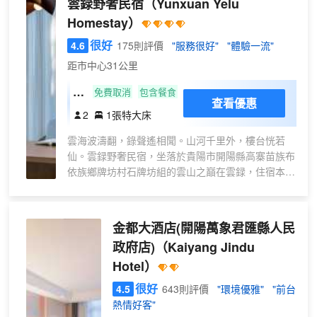
雲録野奢民宿
（Yunxuan Yelu
床
瓶裝水。浴室內提供拖鞋、24小時熱水和吹風機，讓
房
Homestay）
您感受到賓至如歸的享受。
（
酒店休閒區提供了各類設施，您可以在這裏舒緩身心
很好
4.6
175則評價
"服務很好"
"體驗一流"
零
壓力。24小時開放的前台服務可為您隨時提供信息，
距市中心31公里
壓
以幫助您探索這個魅力之都。
床
山
免費取消
包含餐食
查看優惠
墊
下
2
1張特大床
＋
且
乾
雲海波濤翻，錄聲遙相聞。山河千里外，樓台恍若
慢
濕
仙。雲録野奢民宿，坐落於貴陽市開陽縣高寨苗族布
景
依族鄉牌坊村石牌坊組的雲山之巔在雲録，住宿本身
分
觀
就是一種旅行。雲録野奢悉心打造諸多配套：森林木
離
大
屋、雲録咖啡書屋、野錄BAR(荒野酒吧）、雲録西
＋
床
餐廳、浮光雲影觀景平台等。山下海拔1300米，有
中
金都大酒店(開陽萬象君匯縣人民
房
獨棟大床房、loft親子房、270度觀景大床房等房型可
央
政府店)
（Kaiyang Jindu
供您選擇；山頂海拔1400米，坐落在山頂全景玻璃
空
Hotel）
房、浮光雲影觀景平台和雲録西餐廳呈“S”型錯落分
調
佈在羣山之巔。無論是情侶、閨蜜、親子，還是公司
很好
4.5
643則評價
"環境優雅"
"前台
)
團建都能滿足您的需求。
熱情好客"
山海為書 清風翻頁