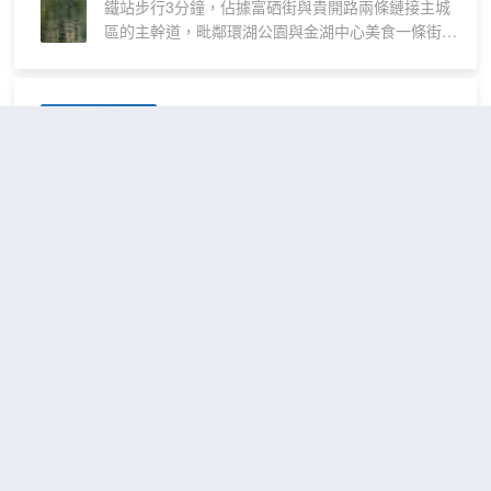
鐵站步行3分鐘，佔據富硒街與貴開路兩條鏈接主城
房
【提供停車】可停於萬象美食城地下免費
區的主幹道，毗鄰環湖公園與金湖中心美食一條街，
停車場，酒店報銷全部費用。
交通便利。
【服務承諾】客房布草由正規洗滌廠洗
本店是開陽豪華大型酒店，集會議，商務，休閒，餐
滌，有衞生局頒發的衞生檢驗合格證，所
飲，娛樂於一體，停車場共500余車位，成為當地的
龍騰大酒店(開陽雲開廣場店)
有布草均一客一換、高温處理，您可以放
標誌性建築。
心使用；
（LONG TENG HOTEI）
【周邊學校】開陽縣第八小學，開陽縣第
很好
4.7
358則評價
"環境優雅"
"前台
三中學。
熱情好客"
【周邊景點】南江大峽谷，猴兒天坑，十
距市中心650米
里畫廊。
【美食小吃】德克士。盛香園。萬象美食
經濟
免費取消
城。
查看優惠
大床
【安保設備】酒店內部全天24小時安保，
2
1張大床
房
16個無死角監控7x24小時。
我們的酒店位於市中心，交通非常方便。
【酒店優勢】酒店地理位置優越，周標配
酒店內設施齊全，房間乾淨舒適。我們的
套設施完整，吃喝玩樂一應俱全。
員工熱情友好，服務周到。酒店共有諸多
【服務熱線】您有任何需求均可致電。
間客房，包括觀景大床房，舒適大床房，
【甜蜜相伴】風裏雨裏太陽裏，我在本酒
行政雙床房，巨幕投影大床房，每間客房
店等着你！酒店全體員工歡迎您的到來。
都配備了空調、有線電視、免費Wi-Fi、投
開陽天平酒店(高鐵站金湖中