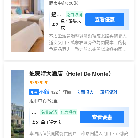
距市中心350米
靈魂自由｜我以日月星辰為禮｜誠邀自由靈魂的到來
一個離心很近的地方｜讓無處安放的靈魂有個詩意的
經濟
免費取消
棲居
查看優惠
1張雙人
優選
2
住宿本是一場旅行
床
房
旅行的深度｜決定回味的長度
本店坐落開陽縣城關鎮換成北路與磷都大
（一
雲録野奢位於山海之間·雲頂之上
道交叉口，萬象君匯旁作為開陽本土的特
次性
每間客房襯托了大山大海的磅礴氣勢
色精品酒店，致力於為來開陽旅遊的家人
洗臉
仿若遺世獨立的王族
提供個性化服務，為您的旅途提供一個温
巾＋
蒼穹之下｜莽山雲海
馨舒適的家。
落日西沉｜晚霞微醺
夢百
【交通便利】距離開陽客車站步行約15分
它們永遠都會在這裏等你｜似乎能喚醒初始之心
迪蒙特大酒店
（Hotel De Monte）
合零
鐘，駕車約4分鐘。
【雲録】一場·遇見自己的旅行
壓床
【高速WIFI】房間配備獨立的WIFI，讓您
墊）
在刷抖音，追劇時不再漫長着急等待，高
不錯
4.4
422則評價
"房間很大"
"環境優雅"
清網絡電視。
距市中心2公里
【酒店硬件】網絡電視、獨立空調、24小
時熱水、吹風機、各種型號手機充電器。
高
免費取消
包含餐食
查看優惠
客房均使用新型綠色環保材料，品質洗漱
級
2
1張大床
套裝和香氛沐浴用品。輕柔親膚自然床
大
品，知名品牌床墊，柔軟舒適，讓賓客放
本酒店位於開陽縣貴開路，雄踞開陽入門口，距離高
床
飛身心釋放睡眠因子，酣然入夢；