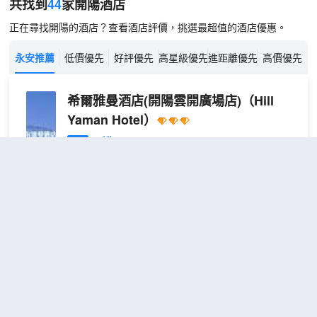
共找到
44
家開陽
酒店
正在尋找開陽的酒店？查看酒店評價，挑選最超值的酒店優惠。
永安推薦
低價優先
好評優先
高星級優先
進距離優先
高價優先
希爾雅曼酒店(開陽雲開廣場店)
（Hill
Yaman Hotel）
不錯
4.4
530則評價
"前台熱情好客"
"環境優
雅"
距市中心700米
雅
免費取消
包含餐食
查看優惠
享
2
1張大床
|
酒店周到的服務和一流的設施，會讓您在開陽開展一
舒
段難忘的旅行。從酒店出發，可至開陽站。著名的景
適
點猴耳天坑風景度假區就在酒店周邊，你可以根據時
觀
間提前做好行程安排。
景
酒店對客房的裝飾十分考究，每間設施齊全的客房都