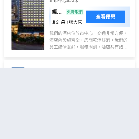
距市中心650米
時熱水、吹風機、各種型號手機充電器。
客房均使用新型綠色環保材料，品質洗漱
經濟
免費取消
查看優惠
套裝和香氛沐浴用品。輕柔親膚自然床
大床
2
1張大床
品，知名品牌床墊，柔軟舒適，讓賓客放
房
飛身心釋放睡眠因子，酣然入夢；
我們的酒店位於市中心，交通非常方便。
【提供停車】可停於萬象美食城地下免費
酒店內設施齊全，房間乾淨舒適。我們的
停車場，酒店報銷全部費用。
員工熱情友好，服務周到。酒店共有諸多
【服務承諾】客房布草由正規洗滌廠洗
間客房，包括觀景大床房，舒適大床房，
滌，有衞生局頒發的衞生檢驗合格證，所
行政雙床房，巨幕投影大床房，每間客房
有布草均一客一換、高温處理，您可以放
都配備了空調、有線電視、免費Wi-Fi、投
迪蒙特大酒店
（Hotel De Monte）
心使用；
影儀，以及洗漱用品等設施和用品。另
【周邊學校】開陽縣第八小學，開陽縣第
外，酒店還提供免費停車位。
三中學。
不錯
4.4
422則評價
"房間很大"
"環境優雅"
【周邊景點】南江大峽谷，猴兒天坑，十
距市中心2公里
里畫廊。
【美食小吃】德克士。盛香園。萬象美食
高
免費取消
包含餐食
城。
查看優惠
級
【安保設備】酒店內部全天24小時安保，
2
1張大床
大
16個無死角監控7x24小時。
本酒店位於開陽縣貴開路，雄踞開陽入門口，距離高
床
【酒店優勢】酒店地理位置優越，周標配
鐵站步行3分鐘，佔據富硒街與貴開路兩條鏈接主城