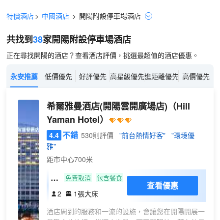
特價酒店
>
中國酒店
>
開陽
附設停車場
酒店
共找到
38
家開陽
附設停車場
酒店
正在尋找開陽的酒店？查看酒店評價，挑選最超值的酒店優惠。
永安推薦
低價優先
好評優先
高星級優先
進距離優先
高價優先
希爾雅曼酒店(開陽雲開廣場店)
（Hill
Yaman Hotel）
不錯
4.4
530則評價
"前台熱情好客"
"環境優
雅"
距市中心700米
雅
免費取消
包含餐食
查看優惠
享
2
1張大床
|
酒店周到的服務和一流的設施，會讓您在開陽開展一
舒