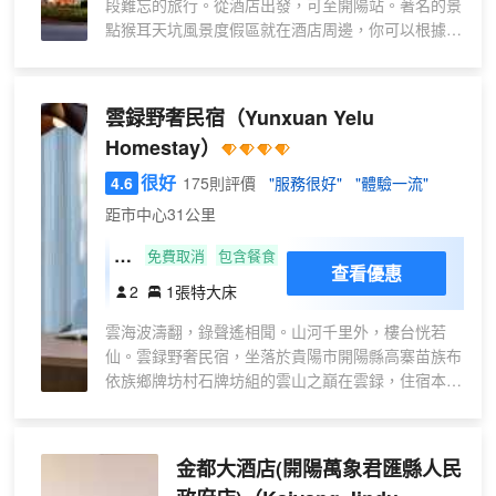
段難忘的旅行。從酒店出發，可至開陽站。著名的景
適
點猴耳天坑風景度假區就在酒店周邊，你可以根據時
觀
間提前做好行程安排。
景
酒店對客房的裝飾十分考究，每間設施齊全的客房都
大
配備有空調。有飲水需求的旅客，酒店還為您提供了
雲録野奢民宿
（Yunxuan Yelu
床
瓶裝水。浴室內提供拖鞋、24小時熱水和吹風機，讓
房
Homestay）
您感受到賓至如歸的享受。
（
酒店休閒區提供了各類設施，您可以在這裏舒緩身心
很好
4.6
175則評價
"服務很好"
"體驗一流"
零
壓力。24小時開放的前台服務可為您隨時提供信息，
距市中心31公里
壓
以幫助您探索這個魅力之都。
床
山
免費取消
包含餐食
查看優惠
墊
下
2
1張特大床
＋
且
乾
雲海波濤翻，錄聲遙相聞。山河千里外，樓台恍若
慢
濕
仙。雲録野奢民宿，坐落於貴陽市開陽縣高寨苗族布
景
依族鄉牌坊村石牌坊組的雲山之巔在雲録，住宿本身
分
觀
就是一種旅行。雲録野奢悉心打造諸多配套：森林木
離
大
屋、雲録咖啡書屋、野錄BAR(荒野酒吧）、雲録西
＋
床
餐廳、浮光雲影觀景平台等。山下海拔1300米，有
中
金都大酒店(開陽萬象君匯縣人民
房
獨棟大床房、loft親子房、270度觀景大床房等房型可
央