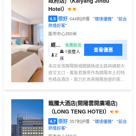
政府店)
（Kaiyang Jindu
供您選擇；山頂海拔1400米，坐落在山頂全景玻璃
空
Hotel）
房、浮光雲影觀景平台和雲録西餐廳呈“S”型錯落分
調
佈在羣山之巔。無論是情侶、閨蜜、親子，還是公司
很好
4.5
644則評價
"環境優雅"
"前台
)
團建都能滿足您的需求。
熱情好客"
山海為書 清風翻頁
距市中心350米
靈魂自由｜我以日月星辰為禮｜誠邀自由靈魂的到來
一個離心很近的地方｜讓無處安放的靈魂有個詩意的
經濟
免費取消
棲居
查看優惠
1張雙人
優選
2
住宿本是一場旅行
床
房
旅行的深度｜決定回味的長度
本店坐落開陽縣城關鎮換成北路與磷都大
（一
雲録野奢位於山海之間·雲頂之上
道交叉口，萬象君匯旁作為開陽本土的特
次性
每間客房襯托了大山大海的磅礴氣勢
色精品酒店，致力於為來開陽旅遊的家人
洗臉
仿若遺世獨立的王族
提供個性化服務，為您的旅途提供一個温
巾＋
蒼穹之下｜莽山雲海
馨舒適的家。
落日西沉｜晚霞微醺
夢百
【交通便利】距離開陽客車站步行約15分
它們永遠都會在這裏等你｜似乎能喚醒初始之心
龍騰大酒店(開陽雲開廣場店)
合零
鐘，駕車約4分鐘。
【雲録】一場·遇見自己的旅行
壓床
（LONG TENG HOTEI）
【高速WIFI】房間配備獨立的WIFI，讓您
墊）
在刷抖音，追劇時不再漫長着急等待，高
很好
4.7
357則評價
"環境優雅"
"前台
清網絡電視。
熱情好客"
【酒店硬件】網絡電視、獨立空調、24小