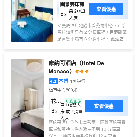
園景雙床房
查看優惠
2張單
2
人床
諾曼底酒店地處卡普戴爾中心，距離
馬拉海灘只有 2 分鐘車程，且距離摩
納哥賽車場有 6 分鐘車程。 此酒店距
離摩納哥海港 2.2 英里（3.5 公
里），距離蒙特卡洛大賭場 2.7 英里
（4.3 公里）。 您可到露台和花園欣
摩納哥酒店
（Hotel De
賞美景，還可利用免費 WiFi等服務和
Monaco）
設施。 您可以在酒店的咖啡館享用美
味餐點；也可以待在房間裏，享受部
不錯
4.3
1則評價
分時段客房送餐服務。您可以到酒吧/
距市中心800米
酒廊，點一杯喜歡的飲品，暢飲一
番。每天 07:30 至 11:00 提供收費的
花園
免費取消
1張雙人
查看優惠
自助式早餐。 特色服務/設施包括大
景典
2
床 或 2張單
堂免費報紙、乾洗/洗衣服務和多語言
雅雙
人床
服務。 酒店的 16 間客房定能讓您在
摩納哥酒店位於卡普戴爾，距離摩納哥賽
人間
旅途中找到家的舒適。提供免費無線
車場和蒙特卡洛大賭場不到 10 分鐘車
或雙
網絡，方便您與朋友保持聯繫。浴室
程。 此酒店距離盎格魯街 12.4 英里