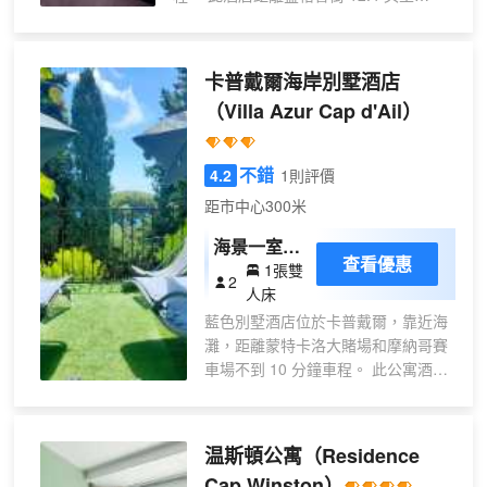
床間
提供淋浴設施和吹風機。便利設施包
（19.9 公里），距離馬塞納廣場 11.9 英
括遮光窗簾，而且每天提供客房服務
里（19.1 公里）。 您可利用免費 WiFi和
禮賓服務等便利服務和設施。 每天 07:30
卡普戴爾海岸別墅酒店
至 10:00 提供收費的自助式早餐。 特色服
（Villa Azur Cap d'Ail）
務/設施包括行李寄存、洗衣設施和儲物
櫃。 酒店的 14 間客房定能讓您在旅途中
找到家的舒適。提供免費無線網絡，方便
不錯
4.2
1則評價
您與朋友保持聯繫。配備淋浴設施的私人
距市中心300米
浴室提供吹風機和拖鞋。便利設施包括熨
斗/熨衣板和打印機；而且每天提供客房服
海景一室公
務。
查看優惠
1張雙
寓
2
人床
藍色別墅酒店位於卡普戴爾，靠近海
灘，距離蒙特卡洛大賭場和摩納哥賽
車場不到 10 分鐘車程。 此公寓酒店
距離盎格魯街 11.3 英里（18.2 公
里），距離尼斯港口 11.3 英里
（18.1 公里）。 您可到露台和花園
温斯頓公寓
（Residence
欣賞美景，還可利用免費 WiFi等服務
Cap Winston）