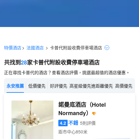
特價酒店
>
法國酒店
>
卡普代
附設收費停車場
酒店
共找到
28
家卡普代
附設收費停車場
酒店
正在尋找卡普代的酒店？查看酒店評價，挑選最超值的酒店優惠。
永安推薦
低價優先
好評優先
高星級優先
進距離優先
高價優先
諾曼底酒店
（Hotel
Normandy）
不錯
4.2
5則評價
距市中心850米