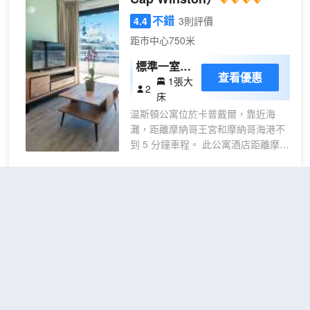
和設施。此公寓酒店的其他設施包括
旅遊/票務服務和野餐區。 特色服務/
不錯
4.4
3則評價
設施包括快速入住、快速退房和多語
距市中心750米
言服務。酒店提供免費自助停車。 10
間空調客房提供備有冰箱和爐灶的簡
標準一室公
查看優惠
易廚房；您定能在旅途中找到家的舒
1張大
寓 - 帶海景
2
適。帶有衞星頻道的平板電視可滿足
床
陽台
您的娛樂需求；同時提供免費無線網
温斯頓公寓位於卡普戴爾，靠近海
絡，方便您與朋友保持聯繫。便利設
灘，距離摩納哥王宮和摩納哥海港不
施包括保險箱和微波爐；而且每天提
到 5 分鐘車程。 此公寓酒店距離摩納
供客房服務。
哥賽車場 1.5 英里（2.4 公里），距
離蒙特卡洛大賭場 1.6 英里（2.6 公
里）。 這個無煙公寓酒店的特色是附
摩納哥門萬豪度假酒店
（Riviera
近的自行車租賃。 您可以到海濱酒
Marriott Hotel la Porte de
吧，點一杯喜歡的飲品，暢飲一番。
Monaco）
每天 07:00 至 10:30 提供收費的自助
式早餐。 酒店提供收費自助停車。
不錯
4.1
15則評價
"位置很好"
"乾淨
有 31 間客房提供備有爐灶和微波爐
衞生"
的簡易廚房；您定能在旅途中找到家
距市中心850米
的舒適。客房設有私人陽台。提供免