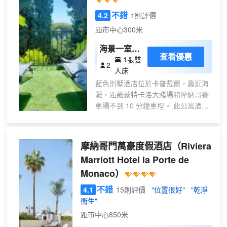
式早餐。 酒店提供收費自助停車。
不錯
4.2
1則評價
有 31 間客房提供備有爐灶和微波爐
距市中心300米
的簡易廚房；您定能在旅途中找到家
的舒適。客房設有私人陽台。提供免
海景一室公
費無線網絡，方便您與朋友保持聯
查看優惠
1張雙
寓
2
繫。便利設施包括電話，以及保險箱
人床
和遮光窗簾。
藍色別墅酒店位於卡普戴爾，靠近海
灘，距離蒙特卡洛大賭場和摩納哥賽
車場不到 10 分鐘車程。 此公寓酒店
距離盎格魯街 11.3 英里（18.2 公
里），距離尼斯港口 11.3 英里
（18.1 公里）。 您可到露台和花園
摩納哥門萬豪度假酒店
（Riviera
欣賞美景，還可利用免費 WiFi等服務
Marriott Hotel la Porte de
和設施。此公寓酒店的其他設施包括
Monaco）
旅遊/票務服務和野餐區。 特色服務/
設施包括快速入住、快速退房和多語
不錯
4.1
15則評價
"位置很好"
"乾淨
言服務。酒店提供免費自助停車。 10
衞生"
間空調客房提供備有冰箱和爐灶的簡
距市中心850米
易廚房；您定能在旅途中找到家的舒