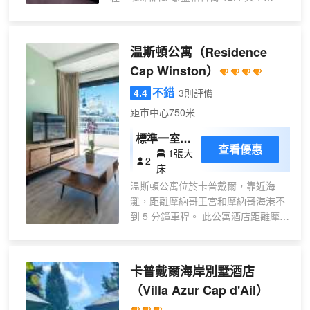
床間
提供淋浴設施和吹風機。便利設施包
（19.9 公里），距離馬塞納廣場 11.9 英
括遮光窗簾，而且每天提供客房服務
里（19.1 公里）。 您可利用免費 WiFi和
禮賓服務等便利服務和設施。 每天 07:30
温斯頓公寓
（Residence
至 10:00 提供收費的自助式早餐。 特色服
Cap Winston）
務/設施包括行李寄存、洗衣設施和儲物
櫃。 酒店的 14 間客房定能讓您在旅途中
不錯
4.4
3則評價
找到家的舒適。提供免費無線網絡，方便
距市中心750米
您與朋友保持聯繫。配備淋浴設施的私人
浴室提供吹風機和拖鞋。便利設施包括熨
標準一室公
查看優惠
斗/熨衣板和打印機；而且每天提供客房服
1張大
寓 - 帶海景
2
務。
床
陽台
温斯頓公寓位於卡普戴爾，靠近海
灘，距離摩納哥王宮和摩納哥海港不
到 5 分鐘車程。 此公寓酒店距離摩納
哥賽車場 1.5 英里（2.4 公里），距
離蒙特卡洛大賭場 1.6 英里（2.6 公
里）。 這個無煙公寓酒店的特色是附
卡普戴爾海岸別墅酒店
近的自行車租賃。 您可以到海濱酒
（Villa Azur Cap d'Ail）
吧，點一杯喜歡的飲品，暢飲一番。
每天 07:00 至 10:30 提供收費的自助