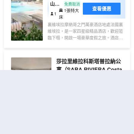
適。帶有衞星頻道的平板電視可滿足
山景
免費取消
您的娛樂需求；同時提供免費無線網
查看優惠
1張特大
特大
1
絡，方便您與朋友保持聯繫。便利設
床
床房
施包括保險箱和微波爐；而且每天提
裏維埃拉摩納哥之門萬豪酒店地處法國裏
供客房服務。
維埃拉，是一家四星級精品酒店，歡迎蒞
臨下榻，開啟一場豪華度假之旅。酒店位
於法國卡普戴爾，距海灘僅數步之遙，距
摩納哥僅數分鐘路程。酒店客房和套房近
期裝修一新，配備舒適床品、平板電視及
莎拉里維拉科斯塔普拉納公
高速網絡服務，供您靜享愜意休憩時光。
寓
（SARA RIVIERA Costa
酒店多數客房配有私人陽台，供您飽覽迷
Plana）
人海港風光。下榻我們酒店，暢享室外泳
池和現代健身中心。於Bolinas餐廳感受潮
3.8
9則評價
流格調與波西米亞風情，盡享地道美味佳
距市中心900米
餚。酒店內設優雅宴會廳與會議空間，供
您在法國裏維埃拉地區舉辦各類社交或專
一室房小屋
1張上
業活動。我們的卡普戴爾酒店提供往返摩
查看優惠
28平方米
下鋪 和
4
納哥的免費班車服務，助您於法國裏維埃
1張沙發
拉暢享難忘濱海度假體驗。
床
薩拉濱江坐落於卡普戴爾中心地段，
距離摩納哥賽車場和蒙特卡洛大賭場