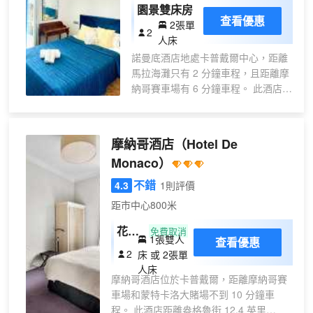
園景雙床房
查看優惠
2張單
2
人床
諾曼底酒店地處卡普戴爾中心，距離
馬拉海灘只有 2 分鐘車程，且距離摩
納哥賽車場有 6 分鐘車程。 此酒店距
離摩納哥海港 2.2 英里（3.5 公
里），距離蒙特卡洛大賭場 2.7 英里
（4.3 公里）。 您可到露台和花園欣
摩納哥酒店
（Hotel De
賞美景，還可利用免費 WiFi等服務和
Monaco）
設施。 您可以在酒店的咖啡館享用美
味餐點；也可以待在房間裏，享受部
不錯
4.3
1則評價
分時段客房送餐服務。您可以到酒吧/
距市中心800米
酒廊，點一杯喜歡的飲品，暢飲一
番。每天 07:30 至 11:00 提供收費的
花園
免費取消
1張雙人
查看優惠
自助式早餐。 特色服務/設施包括大
景典
2
床 或 2張單
堂免費報紙、乾洗/洗衣服務和多語言
雅雙
人床
服務。 酒店的 16 間客房定能讓您在
摩納哥酒店位於卡普戴爾，距離摩納哥賽
人間
旅途中找到家的舒適。提供免費無線
車場和蒙特卡洛大賭場不到 10 分鐘車
或雙
網絡，方便您與朋友保持聯繫。浴室
程。 此酒店距離盎格魯街 12.4 英里