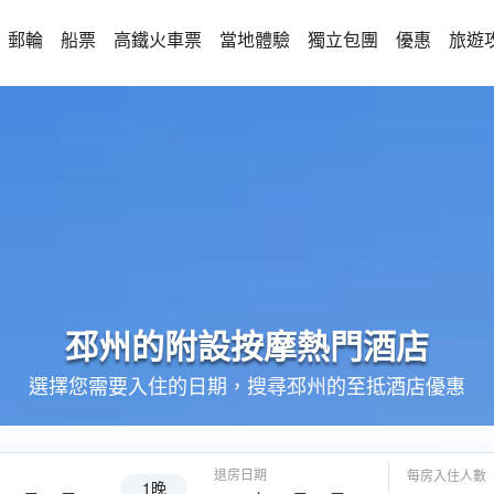
郵輪
船票
高鐵火車票
當地體驗
獨立包團
優惠
旅遊
邳州的
附設按摩
熱門酒店
選擇您需要入住的日期，搜尋邳州的至抵酒店優惠
退房日期
每房入住人數
1晚