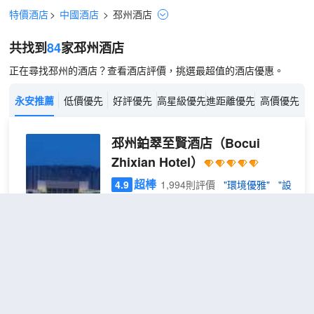
特價酒店
>
中國酒店
>
邳州
酒店
共找到
84
家邳州
酒店
正在尋找邳州的酒店？查看酒店評價，挑選最超值的酒店優惠。
永安推薦
低價優先
好評優先
高星級優先
進距離優先
高價優先
邳州鉑翠至賢酒店
（Bocui
Zhixian Hotel）
超棒
4.9
1,994則評價
"環境優雅"
"設
施齊全"
城區
距市中心1公里
鉑翠
免費取消
查看優惠
行政
2
1張大床
大床
邳州鉑翠至賢酒店地處邳州市福州路與長
房
江路交界口，屬邳州座標式商務酒店，秉