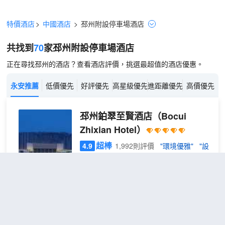
特價酒店
>
中國酒店
>
邳州
附設停車場
酒店
共找到
70
家邳州
附設停車場
酒店
正在尋找邳州的酒店？查看酒店評價，挑選最超值的酒店優惠。
永安推薦
低價優先
好評優先
高星級優先
進距離優先
高價優先
邳州鉑翠至賢酒店
（Bocui
Zhixian Hotel）
超棒
4.9
1,992則評價
"環境優雅"
"設
施齊全"
城區
距市中心1公里
鉑翠
免費取消
查看優惠
行政
2
1張大床
大床
邳州鉑翠至賢酒店地處邳州市福州路與長