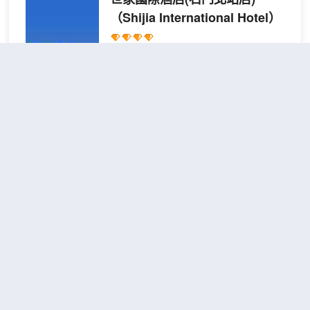
（Shijia International Hotel）
超棒
4.8
739則評價
"環境優雅"
"前台
熱情好客"
距市中心6公里
輕選
免費取消
查看優惠
大床
2
1張大床
房
本酒店是一家集會務、宴會、休閒、度假
為一體的智能化酒店，酒店客房風格典
雅，潔淨舒適，配有空中花園早餐廳、自
助洗衣房、健身房，宴會廳，免費地下停
車等，室外游泳池和室外兒童樂園。內設
豪華客房，附有同行業領先配置，房間集
蘭園酒店(石門商業步行街店)
於一體智能化配置，小度自動控制窗簾、
（Orchid Garden Hotel
空調、電視、燈光等。為客戶提供健康營
(People's Hospital)）
養美味的自助早餐，傾力打造集住宿、餐
飲一體化的尊享生活！