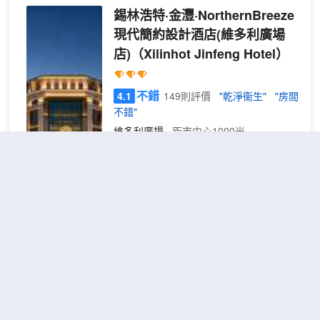
錫林浩特·金灃·NorthernBreeze
現代簡約設計酒店(維多利廣場
店)
（Xilinhot Jinfeng Hotel）
不錯
4.1
149則評價
"乾淨衞生"
"房間
不錯"
維多利廣場
距市中心1000米
靜眠
免費取消
查看優惠
2張單人
雙床
2
床
房·
酒店是一所集住宿、洗浴、餐飲為一體的
乳膠
工程樣板數字化特色酒店。酒店位於察哈
床墊
爾街與重慶路交叉口。酒店地理位置優
丨鴨
越，交通便利，距離機場10公里，距離火
絨枕
車站5公里。酒店秉承“誠信立業 ，服務為
被丨
本”的企業文化精神與“我們用真心、細
桔子錫林浩特生態植物園酒店
投屏
心、貼心和同理心” 的企業服務理念換來
電視
（Orange Xilinhot Ecological
客人的滿意、信任和依賴。酒店將全程為