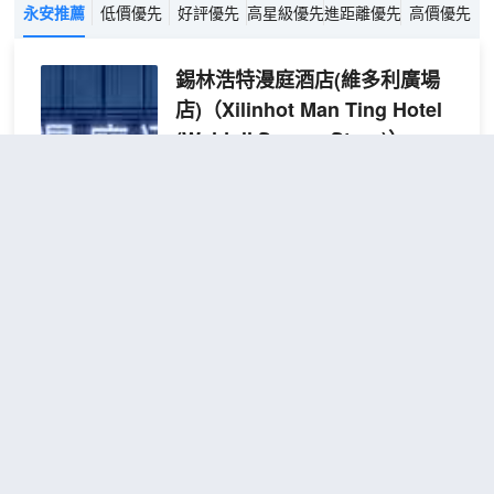
永安推薦
低價優先
好評優先
高星級優先
進距離優先
高價優先
錫林浩特漫庭酒店(維多利廣場
店)
（Xilinhot Man Ting Hotel
(Weiduli Square Store)）
超棒
4.8
845則評價
"房間很大"
"早餐
一流"
維多利廣場
距市中心800米
悅享
免費取消
查看優惠
2張單人
雙床
2
床
房
本酒店是一家融合現代品質與温馨氛圍的
（全
綜合性酒店，自成立以來，始終致力於為
屋智
每一位賓客打造舒適、便捷且獨具特色的
能客
旅居體驗。憑藉卓越的服務、完善的設施
控•
以及對細節的執着追求，在酒店行業中樹
助眠