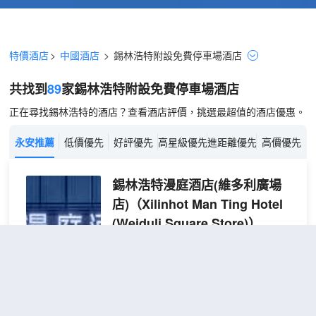
特價酒店
>
中國酒店
>
錫林浩特
附設免費停車場
酒店
共找到
89
家錫林浩特
附設免費停車場
酒店
正在尋找錫林浩特的酒店？查看酒店評價，挑選最超值的酒店優惠。
永安推薦
低價優先
好評優先
高星級優先
進距離優先
高價優先
錫林浩特漫庭酒店(維多利廣場
店)
（Xilinhot Man Ting Hotel
(Weiduli Square Store)）
超棒
4.8
845則評價
"房間很大"
"早餐
一流"
維多利廣場
距市中心800米