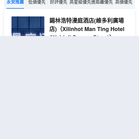
永安推薦
低價優先
好評優先
高星級優先
進距離優先
高價優先
錫林浩特漫庭酒店(維多利廣場
店)
（Xilinhot Man Ting Hotel
(Weiduli Square Store)）
超棒
4.8
847則評價
"房間很大"
"前台
熱情好客"
維多利廣場
距市中心800米
悅享
免費取消
查看優惠
2張單人
雙床
2
床
房
本酒店是一家融合現代品質與温馨氛圍的
（全
綜合性酒店，自成立以來，始終致力於為
屋智
每一位賓客打造舒適、便捷且獨具特色的
能客
旅居體驗。憑藉卓越的服務、完善的設施
控•
以及對細節的執着追求，在酒店行業中樹
助眠
立了良好的口碑。地理位置與交通，酒店