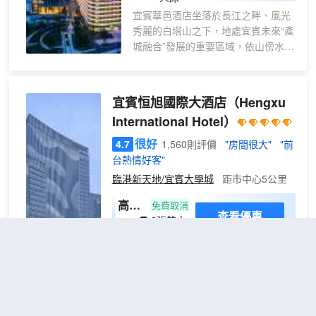
宜賓華邑酒店坐落於長江之畔、風光
秀麗的白塔山之下，地處宜賓未來“產
城融合”發展的重要區域，依山傍水，
繁華亦觸手可及。酒店從當地特色山
水中擷取巧思 ，以寫意的手法結合現
代筆觸呈現非凡意境，令您彷彿置身
宜賓恒旭國際大酒店
（Hengxu
於叢林感受雨水滴落，或一路穿梭于
International Hotel）
山脈、竹海、石林、茶園中，探幽索
勝。酒店設有高品質客房、風格迥異
很好
4.7
1,560則評價
"房間很大"
"前
的餐廳和酒廊，以及1200平方米的無
台熱情好客"
柱大宴會廳和7000平方米戶外天然草
臨港新天地/宜賓大學城
距市中心5公里
坪等多功能會議場地，滿足您“食”與
“聚”的社交需求。華邑酒店熱忱發揚
高級
免費取消
查看優惠
以禮丨尊丨和丨達丨為核心理念的中
2張雙人
雙人
2
華待客之道的藝術。
床
房
酒店是由宜賓恒旭投資集團斥資，按照國
際高標準白金酒店標準傾力打造的城市商
務、會議型豪華酒店。酒店建築外觀結合
宜賓山水文化、竹文化及酒文化，體量高
低錯落，宛如一幅氣勢恢宏的山水畫卷。