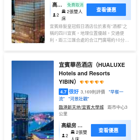
高級
免費取消
查看優惠
2張雙人
雙床
2
床
房
宜賓綠髮皇冠假日酒店位於素有“酒都”之
稱的四川宜賓，地理位置優越，交通便
利，距三江匯合處的合江門廣場約10分
鐘。
酒店擁有各類型寬敞舒適的客房兩百餘
間，均依商旅客人所需精心設計，房內配
宜賓華邑酒店
（HUALUXE
套設施齊全。
Hotels and Resorts
酒店有4間餐廳和美食屋提供種類繁多的全
YIBIN）
球美饌體驗。位於酒店5樓和6樓的宴會設
施總面積為1538㎡，其中包含面積750㎡
很好
4.7
3,169則評價
"早餐一
皇冠宴會廳，以及5間會議室，均擁有先進
流"
"河景壯觀"
的宴會會議設施，是承接各類宴請、會議
臨港新天地/宜賓大學城
距市中心3
及商務活動的優選之地。
公里
位於酒店7樓的健身中心擁有一流的健身設
備，無論是想點燃運動的激情，還是體悟
高級房 雙
身心合一的至善境界，這裏都是您放鬆休
查看優惠
2張雙
床
2
閒的理想所在。
人床