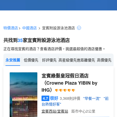
特價酒店
>
中國酒店
>
宜賓
附設游泳池
酒店
共找到
35
家宜賓
附設游泳池
酒店
正在尋找宜賓的酒店？查看酒店評價，挑選最超值的酒店優惠。
永安推薦
低價優先
好評優先
高星級優先
進距離優先
高價優先
宜賓綠髮皇冠假日酒店
（Crowne Plaza YIBIN by
IHG）
很好
4.7
3,368則評價
"早餐一流"
"前
台熱情好客"
宜賓西站/宜賓站
距市中心2公里