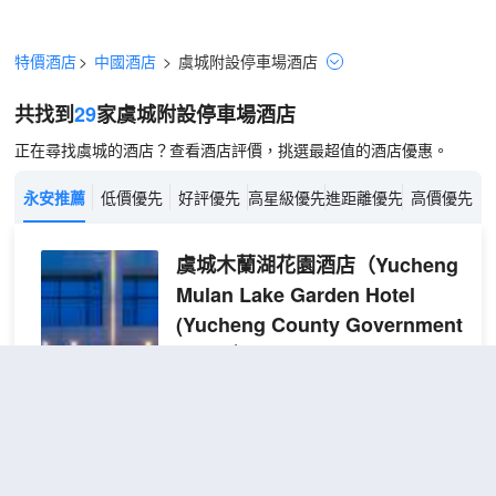
特價酒店
>
中國酒店
>
虞城
附設停車場
酒店
共找到
29
家虞城
附設停車場
酒店
正在尋找虞城的酒店？查看酒店評價，挑選最超值的酒店優惠。
永安推薦
低價優先
好評優先
高星級優先
進距離優先
高價優先
虞城木蘭湖花園酒店
（Yucheng
Mulan Lake Garden Hotel
(Yucheng County Government
Store)）
超棒
4.8
455則評價
"環境優雅"
"前台
熱情好客"
距市中心1公里
豪華
免費取消