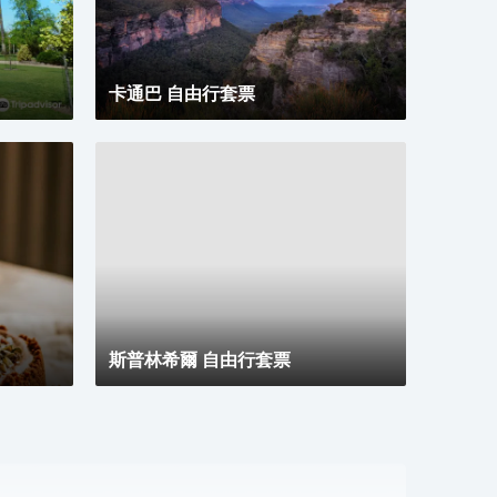
酒吧冰
服務
卡通巴 自由行套票
斯普林希爾 自由行套票