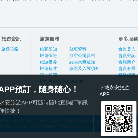
旅遊資訊
旅遊服務
更多服務
旅遊攻略
旅客須知
航班資料
會員登入
旅遊保險
航空公司資料
會員登記
旅遊禮券
惡劣天氣通知
會籍簡介
旅遊短片
簽證及入境須知
會員有賞
電子印花
精選優惠
旅行團報名及責任細則
APP預訂，隨身隨心！
下載永安旅遊
APP
永安旅遊APP可隨時隨地查詢訂單訊
便快捷！
稅項、燃油附加費、行政費、簽証費、服務費(旅行團適用)及其他應繳費用
ce Limited. All Rights Reserved. 牌照號碼: 350074