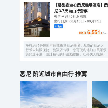
【馨樂庭連心悉尼機場酒店】悉
尼 3-7天自由行套票
香港
悉尼
往返
機票
出行日期:
08月15日
-
08月17日
4.3
分
6,551
+
HKD
/人
步行約15分鐘即可輕鬆抵達悉尼機場，為您的悉尼之
行帶去無限便捷。從酒店出發，您可便利地前往風景優
美的達令港，設計精巧的野生動物園、杜莎夫人蠟像館
及水族館均匯聚於此，助您盡享層次豐富的迷人景觀；
夜幕降臨，華燈初上時分，伴以輕柔的徐徐微風，您可
悠閒漫步於人來人往的達令港邊，眼觀穿梭於碼頭間的
各式船隻，肆意享受愜意的恬靜時光。 酒店外觀享有
悉尼
附近城市自由行 推薦
前衞的時尚設計感，明亮的玻璃窗錯落有致地鑲嵌於深
色牆身，晚間點亮的暖色燈光仿若為酒店披上了一件華
麗的霓裳，散發出無與倫比的迷人風韻。酒店內的陳設
裝潢以柔和的馬卡龍色系為基調，搭配舒適的休息區座
椅，旨在為您締造“家外之家”的温馨入住體驗。現代化
的客房均獨具匠心設計，兼具優良的私密性與實用性，
配備空調、液晶電視機、熨衣設施及精緻的傢俱，並設
有伴您安享酣暢睡眠的優質床品。 寬敞明麗的酒吧裝