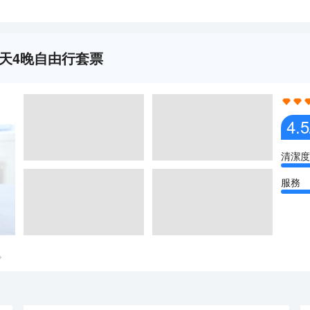
ar)5天4晚自由行套票
4.5
清潔度
服務
。