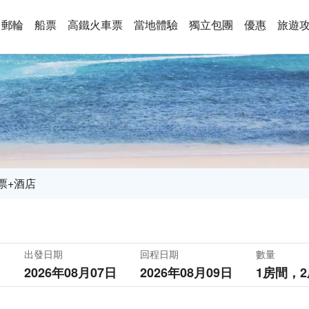
郵輪
船票
高鐵火車票
當地體驗
獨立包團
優惠
旅遊
票+酒店
出發日期
回程日期
數量
2026年08月07日
2026年08月09日
1房間，
2