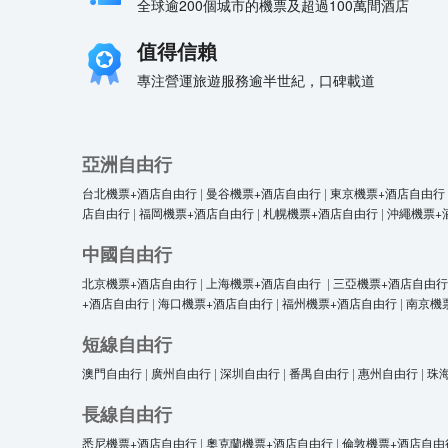
全球逾200個城市的機票及超過100萬間酒店
值得信賴
專注營運旅遊服務逾半世紀，口碑載道
亞洲自由行
台北機票+酒店自由行
|
曼谷機票+酒店自由行
|
東京機票+酒店自由行
店自由行
|
福岡機票+酒店自由行
|
札幌機票+酒店自由行
|
沖繩機票+
中國自由行
北京機票+酒店自由行
|
上海機票+酒店自由行
|
三亞機票+酒店自由行
+酒店自由行
|
海口機票+酒店自由行
|
福州機票+酒店自由行
|
南京機
短線自由行
澳門自由行
|
廣州自由行
|
深圳自由行
|
番禺自由行
|
惠州自由行
|
珠
長線自由行
悉尼機票+酒店自由行
|
奧克蘭機票+酒店自由行
|
倫敦機票+酒店自由