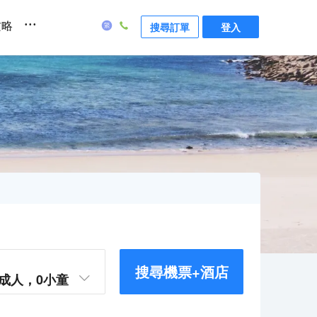
...
攻略
搜尋訂單
登入
搜尋機票+酒店
成人，
0
小童