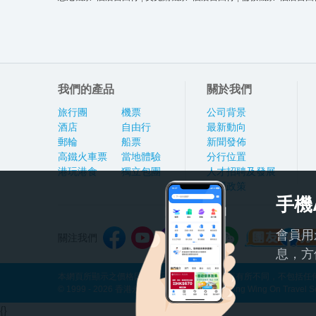
我們的產品
關於我們
旅行團
機票
公司背景
酒店
自由行
最新動向
郵輪
船票
新聞發佈
高鐵火車票
當地體驗
分行位置
港玩港食
獨立包團
人才招聘及發展
私隱政策
手機
會員用
關注我們
息，方
本網頁所顯示之價格因應產品種類及出發日期而有所不同，不包括任何
© 1999 - 2026 香港永安旅遊有限公司 Hong Kong Wing On Travel Servi
{}