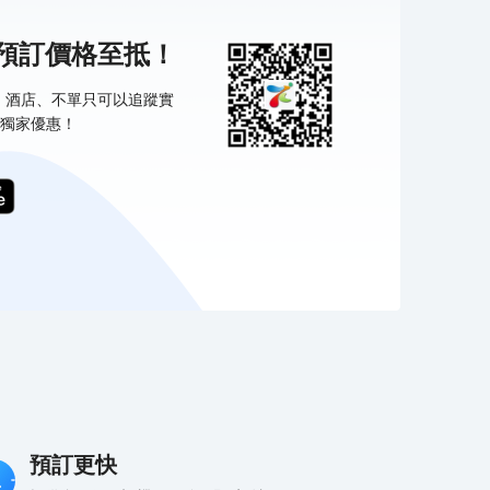
機預訂價格至抵！
票、酒店、不單只可以追蹤實
獨家優惠！
預訂更快