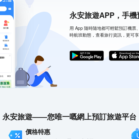
永安旅遊APP，手
用 App 隨時隨地都可輕鬆預訂機
時航班動態，查看旅行資訊，更可享
永安旅遊——您唯一嘅網上預訂旅遊平台
價格特惠