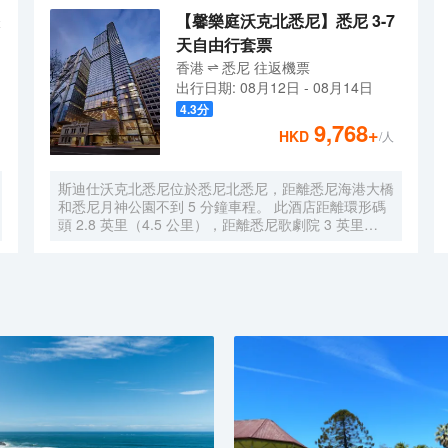
【馨樂庭沃克北悉尼】悉尼 3-7
天自由行套票
香港
悉尼
往返
機票
出行日期:
08月12日
-
08月14日
4.3
分
9,768
+
HKD
/人
斯迪仕沃克北悉尼位於悉尼北悉尼，距離悉尼海港大橋
和悉尼月神公園不到 5 分鐘車程。 此酒店距離環形碼
頭 2.8 英里（4.5 公里），距離悉尼歌劇院 3 英里
（4.9 公里）。 您可充分利用24 小時健身中心等度假
設施，此外還有免費 WiFi和禮賓服務等。 每天 7:00
至 11:30 提供收費的即點即煮早餐。 特色服務/設施包
括乾洗/洗衣服務、24 小時前台服務和行李寄存。 酒店
有 252 間客房，提供智能電視。您的加厚層卧床備有
羽絨被和高檔床上用品。提供免費無線網絡，方便您與
朋友保持聯繫；有線頻道可滿足您的娛樂需求。配備淋
浴設施的私人浴室提供大花灑淋浴噴頭和吹風機。