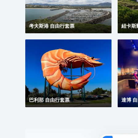
潢考究，由天賦異稟的調酒師為您精心調製各式經典雞
尾酒，當色香味美的特色小食邂逅芳醇沁人的美酒佳
釀，助您度過嫻靜的午後時光。您可與至親好友歡聚一
堂，細細品嚐精美菜品在脣齒間的美妙滋味，伴以窗外
考夫斯港 自由行套票
飛機起降的開闊風景，讓您在品嚐美食的同時，可盡情
紐卡斯
感受與周邊曼妙景緻相融合的用餐體驗。
巴利那 自由行套票
達博 