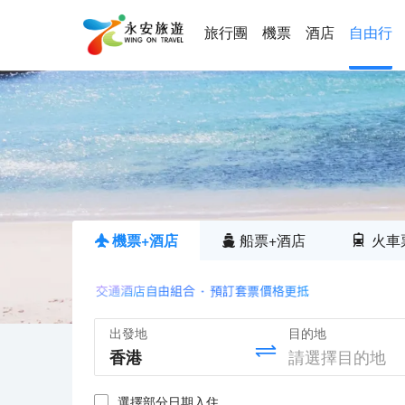
旅行團
機票
酒店
自由行
機票+酒店
船票+酒店
火車
出發地
目的地
選擇部分日期入住