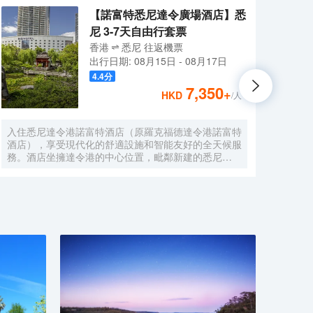
【諾富特悉尼達令廣場酒店】悉
尼 3-7天自由行套票
香港
悉尼
往返
機票
出行日期:
08月15日
-
08月17日
4.4
分
7,350
+
HKD
/人
入住悉尼達令港諾富特酒店（原羅克福德達令港諾富特
莫里
酒店），享受現代化的舒適設施和智能友好的全天候服
之遙
務。酒店坐擁達令港的中心位置，毗鄰新建的悉尼
店距離
ICC（會展中心），步行可至達令港城市廣場、中央商
英里
務區和唐人街。酒店擁有 230 間裝修一新客房，均配
意大
備可收看 Foxtel 頻道的純平電視、迷你酒吧、24 小時
精品
客房服務、雙頭淋浴和無線網絡，入住任何一間客房，
港，
都可享受到家一般的舒適體驗。
Mor
人的接
天早上
的歐
意大
間配
保持
風機