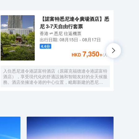
【諾富特悉尼達令廣場酒店】悉
尼 3-7天自由行套票
香港
悉尼
往返
機票
出行日期:
08月15日
-
08月17日
4.4
分
7,350
+
HKD
/人
入住悉尼達令港諾富特酒店（原羅克福德達令港諾富特
莫里
酒店），享受現代化的舒適設施和智能友好的全天候服
之遙
務。酒店坐擁達令港的中心位置，毗鄰新建的悉尼
店距離
ICC（會展中心），步行可至達令港城市廣場、中央商
英里
務區和唐人街。酒店擁有 230 間裝修一新客房，均配
意大
備可收看 Foxtel 頻道的純平電視、迷你酒吧、24 小時
精品
客房服務、雙頭淋浴和無線網絡，入住任何一間客房，
港，
都可享受到家一般的舒適體驗。
Mor
人的接
天早上
的歐
意大
間配