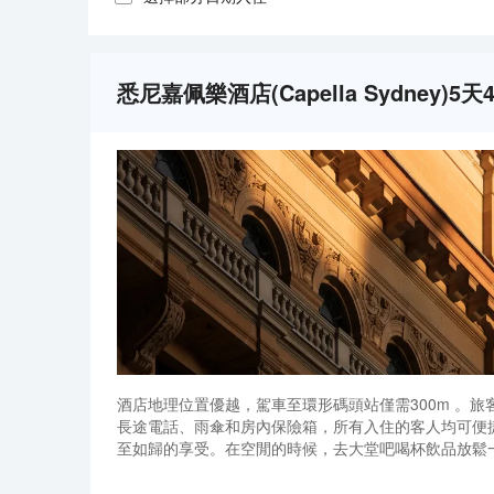
悉尼嘉佩樂酒店(Capella Sydney)
酒店地理位置優越，駕車至環形碼頭站僅需300m 。旅客們會發
長途電話、雨傘和房內保險箱，所有入住的客人均可便
至如歸的享受。在空閒的時候，去大堂吧喝杯飲品放鬆
附近的Harbour Bar and Kitchen（西餐）和Bentle
酒店地理位置優越，駕車至環形碼頭站僅需300m 。旅客們會發
Newtown（素食）的美食也不錯哦！</br>酒店
長途電話、雨傘和房內保險箱，所有入住的客人均可便