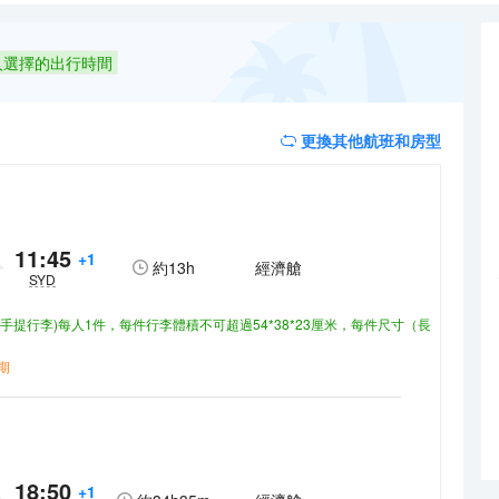
多國語言工作人員瞭解當地風土人情的相關信息。
一下是不錯的選擇。如果旅客想在自己的房間舒適的用餐，酒店可提供客
y Restaurant & Bar（西餐）或許能勾起您的食慾，他們家的豬肋骨配薯條和Dry Age
人選擇的出行時間
種類繁多的休閒設施能為每一位下榻於此的您創造多元化的休閒空間，這其中
多國語言工作人員瞭解當地風土人情的相關信息。
更換其他航班和房型
11:45
+1
約
13h
經濟艙
SYD
(手提行李)每人1件，每件行李體積不可超過54*38*23厘米，每件尺寸（長
期
18:50
+1