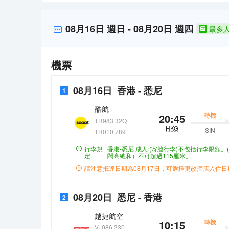
務與專業的素質完美地結合在一起。外國旅客可以通過
至如歸的享受。在空閒的時候，去大堂吧喝杯飲品放鬆
附近的Harbour Bar and Kitchen（西餐）和Bentle
08月16日
週日
-
08月20日
週四
最多
Newtown（素食）的美食也不錯哦！</br>酒店
務與專業的素質完美地結合在一起。外國旅客可以通過
機票
08月16日
香港
-
悉尼
1
酷航
轉機
20:45
TR983 32Q
HKG
SIN
TR010 789
行李規
香港-悉尼
成人:(寄艙行李)不包括行李限額。
定:
闊高總和）不可超過115厘米。
請注意抵達日期為
08月17日
，可選擇更改酒店入住日
08月20日
悉尼
-
香港
2
越捷航空
轉機
10:15
VJ086 330