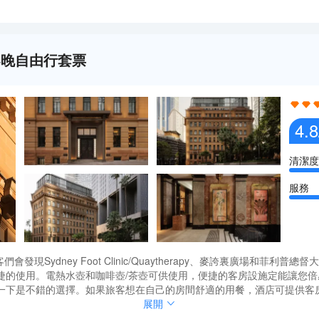
5天4晚自由行套票
4.8
清潔度
服務
現Sydney Foot Clinic/Quaytherapy、麥誇裏廣場和菲利
捷的使用。電熱水壺和咖啡壺/茶壺可供使用，便捷的客房設施定能讓您倍
一下是不錯的選擇。如果旅客想在自己的房間舒適的用餐，酒店可提供客
y Restaurant & Bar（西餐）或許能勾起您的食慾，他們家的豬肋骨配薯條和Dry Age
現Sydney Foot Clinic/Quaytherapy、麥誇裏廣場和菲利
展開
種類繁多的休閒設施能為每一位下榻於此的您創造多元化的休閒空間，這其中
捷的使用。電熱水壺和咖啡壺/茶壺可供使用，便捷的客房設施定能讓您倍