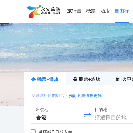
旅行團
機票
酒店
自由行
機票+酒店
船票+酒店
火車
出發地
目的地
選擇部分日期入住