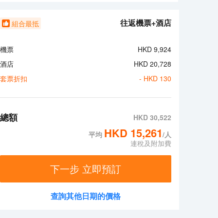
房服務。對於常駐旅客來説，若是厭倦了酒店的餐飲，
d Rib Eye均深受好評，Lentil As Anything
往返機票+酒店
組合最抵
包括按摩室和健身室。酒店的會議廳和商務中心將熱情的服
機票
HKD
9,924
酒店
HKD
20,728
套票折扣
- HKD
130
總額
HKD
30,522
HKD
15,261
平均
/人
連稅及附加費
下一步 立即預訂
查詢其他日期的價格