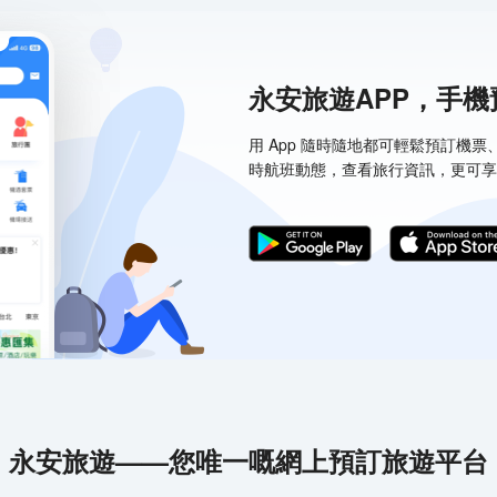
永安旅遊APP，手
用 App 隨時隨地都可輕鬆預訂機
時航班動態，查看旅行資訊，更可享
永安旅遊——您唯一嘅網上預訂旅遊平台