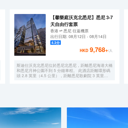
【馨樂庭沃克北悉尼】悉尼 3-7
天自由行套票
香港
悉尼
往返
機票
出行日期:
08月12日
-
08月14日
4.3
分
9,768
+
HKD
/人
斯迪仕沃克北悉尼位於悉尼北悉尼，距離悉尼海港大橋
和悉尼月神公園不到 5 分鐘車程。 此酒店距離環形碼
頭 2.8 英里（4.5 公里），距離悉尼歌劇院 3 英里
（4.9 公里）。 您可充分利用24 小時健身中心等度假
設施，此外還有免費 WiFi和禮賓服務等。 每天 7:00
至 11:30 提供收費的即點即煮早餐。 特色服務/設施包
括乾洗/洗衣服務、24 小時前台服務和行李寄存。 酒店
有 252 間客房，提供智能電視。您的加厚層卧床備有
羽絨被和高檔床上用品。提供免費無線網絡，方便您與
朋友保持聯繫；有線頻道可滿足您的娛樂需求。配備淋
浴設施的私人浴室提供大花灑淋浴噴頭和吹風機。