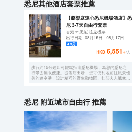
悉尼
其他酒店套票推薦
【馨樂庭連心悉尼機場酒店】悉
尼 3-7天自由行套票
香港
悉尼
往返
機票
出行日期:
08月15日
-
08月17日
4.3
分
6,551
+
HKD
/人
步行約15分鐘即可輕鬆抵達悉尼機場，為您的悉尼之
行帶去無限便捷。從酒店出發，您可便利地前往風景優
美的達令港，設計精巧的野生動物園、杜莎夫人蠟像館
及水族館均匯聚於此，助您盡享層次豐富的迷人景觀；
夜幕降臨，華燈初上時分，伴以輕柔的徐徐微風，您可
悠閒漫步於人來人往的達令港邊，眼觀穿梭於碼頭間的
各式船隻，肆意享受愜意的恬靜時光。 酒店外觀享有
悉尼
附近城市自由行 推薦
前衞的時尚設計感，明亮的玻璃窗錯落有致地鑲嵌於深
色牆身，晚間點亮的暖色燈光仿若為酒店披上了一件華
麗的霓裳，散發出無與倫比的迷人風韻。酒店內的陳設
裝潢以柔和的馬卡龍色系為基調，搭配舒適的休息區座
椅，旨在為您締造“家外之家”的温馨入住體驗。現代化
的客房均獨具匠心設計，兼具優良的私密性與實用性，