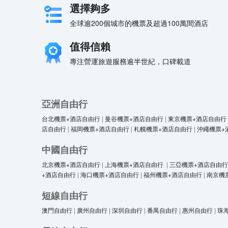
選擇夠多
全球逾200個城市的機票及超過100萬間酒店
值得信賴
專注營運旅遊服務逾半世紀，口碑載道
亞洲自由行
台北機票+酒店自由行
|
曼谷機票+酒店自由行
|
東京機票+酒店自由行
店自由行
|
福岡機票+酒店自由行
|
札幌機票+酒店自由行
|
沖繩機票+
中國自由行
北京機票+酒店自由行
|
上海機票+酒店自由行
|
三亞機票+酒店自由行
+酒店自由行
|
海口機票+酒店自由行
|
福州機票+酒店自由行
|
南京機
短線自由行
澳門自由行
|
廣州自由行
|
深圳自由行
|
番禺自由行
|
惠州自由行
|
珠