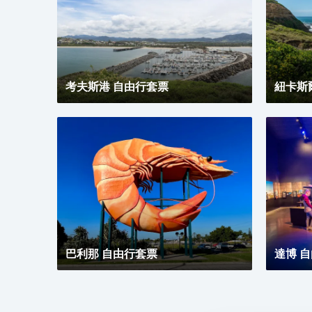
配備空調、液晶電視機、熨衣設施及精緻的傢俱，並設
有伴您安享酣暢睡眠的優質床品。 寬敞明麗的酒吧裝
潢考究，由天賦異稟的調酒師為您精心調製各式經典雞
尾酒，當色香味美的特色小食邂逅芳醇沁人的美酒佳
釀，助您度過嫻靜的午後時光。您可與至親好友歡聚一
堂，細細品嚐精美菜品在脣齒間的美妙滋味，伴以窗外
考夫斯港 自由行套票
飛機起降的開闊風景，讓您在品嚐美食的同時，可盡情
紐卡斯
感受與周邊曼妙景緻相融合的用餐體驗。
巴利那 自由行套票
達博 