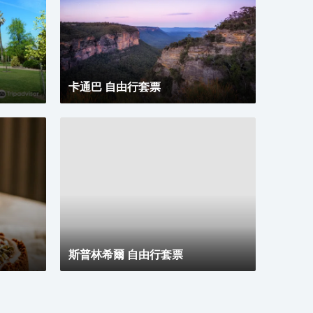
保持
風機
酒吧冰
服務
卡通巴 自由行套票
斯普林希爾 自由行套票