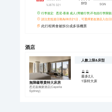
SYD
SGN
VJ876 321
行李規定:
悉尼-香港
成人:(寄艙行李)不包括行李限額
請注意抵達日期為
08月21日
，可選擇更改酒店入住日
此行程將會被拆分成多張機票
酒店
人數上限&床型
最多2人
1張特大床
無障礙尊貴特大床房
悉尼嘉佩樂酒店
(Capella
Sydney)