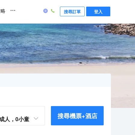
...
攻略
搜尋訂單
登入
搜尋機票+酒店
成人，
0
小童