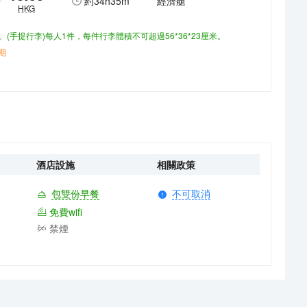
約
34h35m
經濟艙
HKG
。(手提行李)每人1件，每件行李體積不可超過56*36*23厘米。
期
酒店設施
相關政策
包雙份早餐
不可取消
免費wifi
禁煙