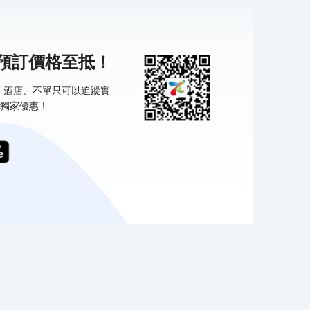
機預訂價格至抵！
票、酒店、不單只可以追蹤實
獨家優惠！