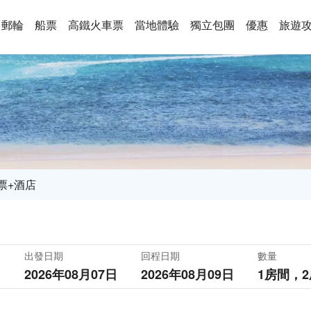
郵輪
船票
高鐵火車票
當地體驗
獨立包團
優惠
旅遊
票+酒店
出發日期
回程日期
數量
2026年08月07日
2026年08月09日
1房間，
2