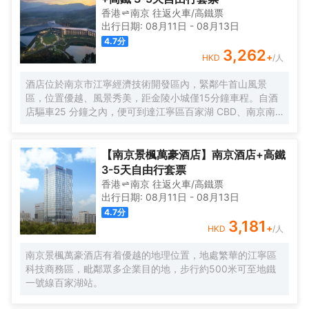
香港
南京
往返
火車/高鐵票
出行日期:
08月11日
-
08月13日
4.7
分
3,262
+
HKD
/人
酒店位於南京市江寧經濟技術開發區內，緊鄰牛首山風景
區，位置優越、風景秀美，距金陵小城僅15分鐘車程。自酒
店驅車25 分鐘之內，便可到達江寧區百家湖 CBD、南京南
站、及南京祿口國際機場等核心區域，尤其是對江浙滬的賓
客來說，又多了一處煥活身心的城市度假酒店。酒店整體設
計依託於牛首山自然景觀，強調典雅東方美學的同時融入現
【南京景楓萬豪酒店】南京酒店+高鐵
代環保概念，以輕盈空靈的設計為賓客打造純粹自然的出行
3-5天自由行套票
享受。酒店設有各類品味雅緻的客房，另有可供冥想的空
香港
南京
往返
火車/高鐵票
間。酒店配套設施不僅囊括了大堂吧、中餐廳、全日制餐
出行日期:
08月11日
-
08月13日
廳，以及提供清新自然菜餚的素食餐廳，更有全天候健身中
4.7
分
心、400平方米的兒童樂園、室內恒温泳池、兒童泳池及高
3,181
+
HKD
/人
温衝浪池等，助力家庭賓客盡享親子時光。1,350平方米無柱
宴會及兩間380平方米多功能廳和500平方米的戶外草坪區
南京景楓萬豪酒店有着優越的地理位置，地處繁華的江寧區
域，則滿足賓客各種形式的會議及宴會需求。
科技商務區，毗鄰眾多企業目的地，步行約500米可至地鐵
一號線百家湖站。