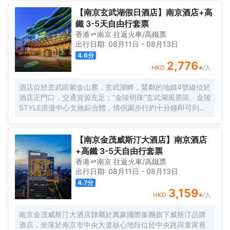
【南京玄武湖假日酒店】南京酒店+高
鐵 3-5天自由行套票
香港
南京
往返
火車/高鐵票
出行日期:
08月11日
-
08月13日
4.6
分
2,776
+
HKD
/人
酒店位於玄武區紫金山麓，玄武湖畔，緊鄰的地鐵4號線位於
酒店正門口，交通資源充足；“金陵明珠”玄武湖風景區、金陵
STYLE浪漫中心文旅綜合體，情侶園步行約十分鐘即可到
達，菱洲生態親子樂園、古雞鳴寺賞櫻等人氣景點遍佈周
圍，您可輕鬆享受悠然假期，探索古都南京深厚的文化底藴
【南京金茂威斯汀大酒店】南京酒店
+高鐵 3-5天自由行套票
香港
南京
往返
火車/高鐵票
出行日期:
08月11日
-
08月13日
4.7
分
3,159
+
HKD
/人
南京金茂威斯汀大酒店隸屬於萬豪國際集團旗下威斯汀品牌
酒店，坐落於南京市中央大道核心地段位於中央路與童家巷