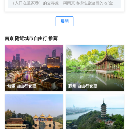
（入口在童家巷）的交界處，與南京地標性旅遊目的地“金陵
明珠”中國古代皇家園林湖泊僅存的江南皇家園林—玄武湖僅
一街之隔，是賓客商旅出行、休閒度假的理想之選
展開
南京
附近城市自由行 推薦
無錫 自由行套票
蘇州 自由行套票