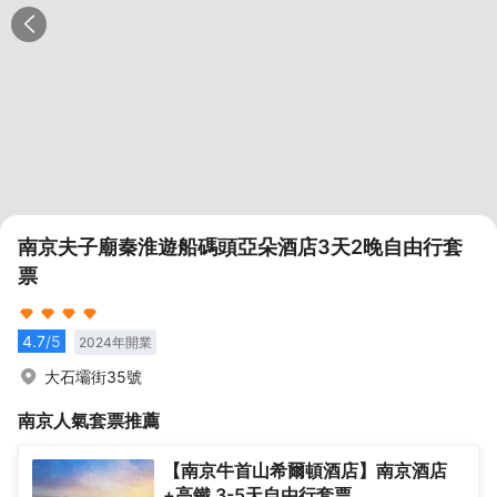
南京夫子廟秦淮遊船碼頭亞朵酒店3天2晚自由行套
票
4.7
/5
2024
年開業
大石壩街35號
南京
人氣套票推薦
【南京牛首山希爾頓酒店】南京酒店
+高鐵 3-5天自由行套票