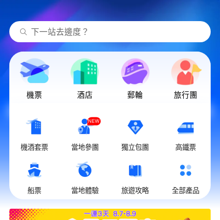
下一站去邊度？
機票
酒店
郵輪
旅行團
NEW
機酒套票
當地參團
獨立包團
高鐵票
船票
當地體驗
旅遊攻略
全部產品