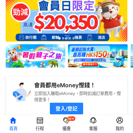
會員都用eMoney慳錢！
立即加入賺取eMoney，即時扣減訂單費用，慳
得更多！
登入/登記
NEW
首頁
行程
優惠
客服
我的
旅遊攻略
查看更多