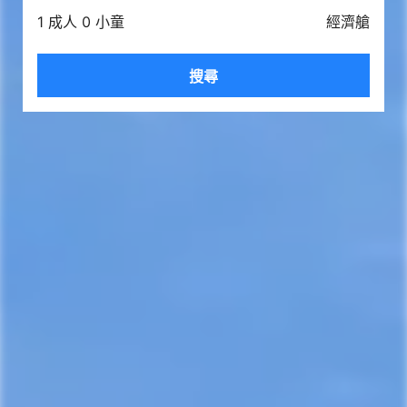
1 成人 0 小童
經濟艙
搜尋