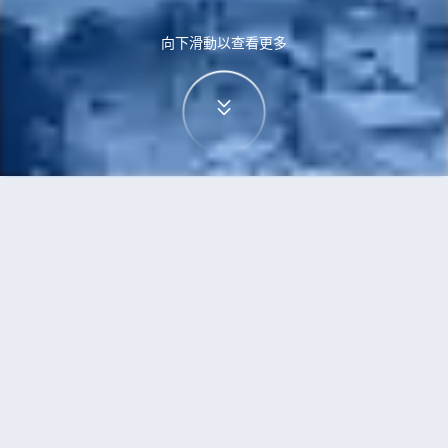
向下滑動以查看更多
首頁
機票
奧克蘭到德島市的機票
搜尋由奧克蘭飛往德島市的廉價航班
單程
來回
AKL
TKS
3h5min
13:00
14:00
直飛
檢查價格