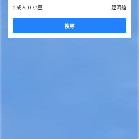
1 成人 0 小童
經濟艙
搜尋