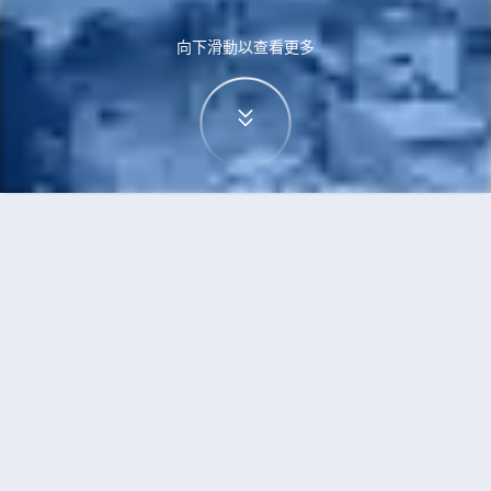
向下滑動以查看更多
首頁
機票
大阪到德島市的機票
搜尋由大阪飛往德島市的廉價航班
單程
來回
OSA
TKS
3h5min
13:00
14:00
直飛
檢查價格