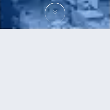
首頁
機票
曼谷到德島市的機票
搜尋由曼谷飛往德島市的廉價航班，單程票價低至
HKD3,790
單程
來回
BKK
TKS
HKD3,790
7h25min
19:10
19:20
轉機
搜尋
曼谷 - 德島市 | 09月23日 | 國泰航空