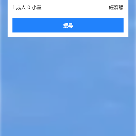
1 成人 0 小童
經濟艙
搜尋