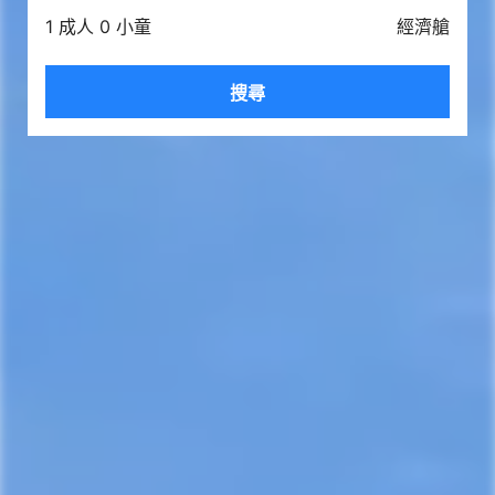
1 成人 0 小童
經濟艙
搜尋