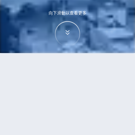
向下滑動以查看更多
首頁
機票
新加坡到德島市的機票
搜尋由新加坡飛往德島市的廉價航班
單程
來回
SIN
TKS
3h5min
13:00
14:00
直飛
檢查價格