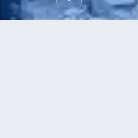
首頁
機票
濟州島到德島市的機票
搜尋由濟州島飛往德島市的廉價航班，單程票價低
至HKD10,165
單程
來回
CJU
TKS
5h35min
HKD10,165
22:20
10:15
轉機
搜尋
濟州島 - 德島市 | 08月10日 | 吉祥航
空