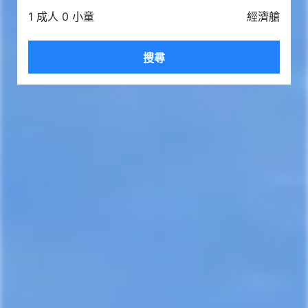
1 成人 0 小童
經濟艙
搜尋