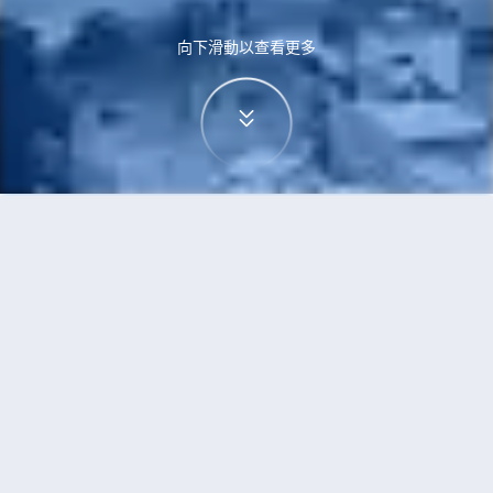
向下滑動以查看更多
首頁
機票
名古屋到德島市的機票
搜尋由名古屋飛往德島市的廉價航班
單程
來回
NGO
TKS
3h5min
13:00
14:00
直飛
檢查價格