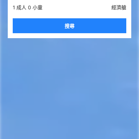
1 成人 0 小童
經濟艙
搜尋