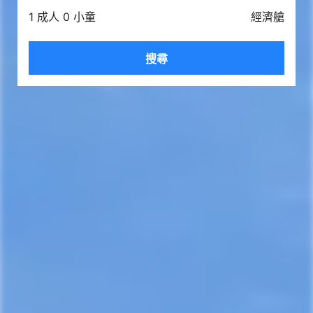
1 成人 0 小童
經濟艙
搜尋