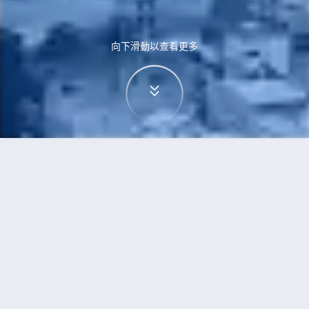
向下滑動以查看更多
首頁
機票
法蘭克福到德島市的機票
搜尋由法蘭克福飛往德島市的廉價航班
單程
來回
FRA
TKS
3h5min