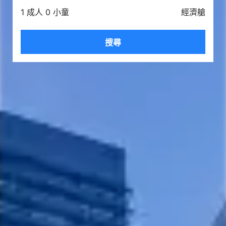
1 成人 0 小童
經濟艙
搜尋