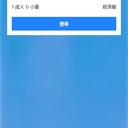
1 成人 0 小童
經濟艙
搜尋