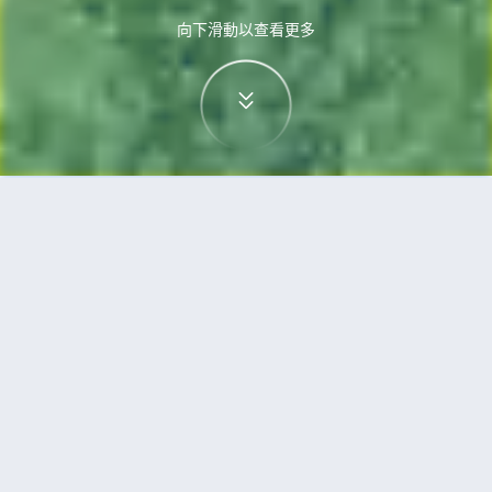
向下滑動以查看更多
首頁
機票
法蘭克福到廈門的機票
搜尋由法蘭克福飛往廈門的廉價航班，單程票價低
至HKD4,783
單程
來回
FRA
XMN
12h5min
HKD4,783
11:45
14:20
轉機