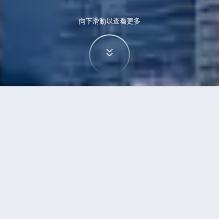
向下滑動以查看更多
首頁
機票
紐約到黃金海岸的機票
搜尋由紐約飛往黃金海岸的廉價航班
單程
來回
NYC
OOL
3h5min
13:00
14:00
直飛
檢查價格