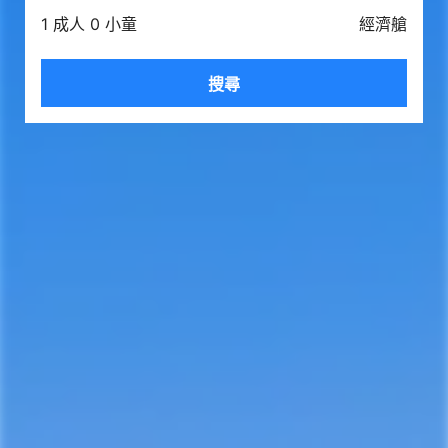
1 成人 0 小童
經濟艙
搜尋