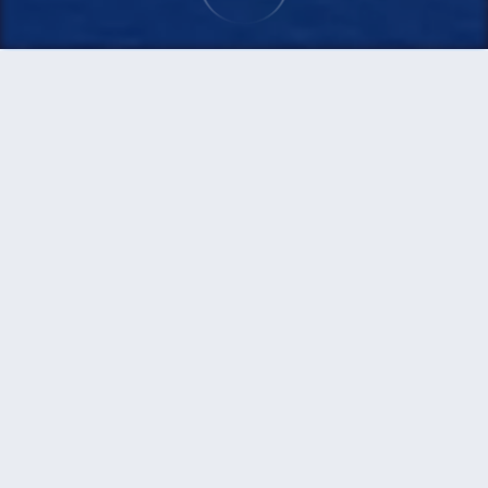
首頁
機票
珀斯到波士頓的機票
搜尋由珀斯飛往波士頓的廉價航班
單程
來回
PER
BOS
3h5min
13:00
14:00
直飛
檢查價格
珀斯 - 波士頓 | 08月14日 | Normal
Airline
PER
BOS
3h5min