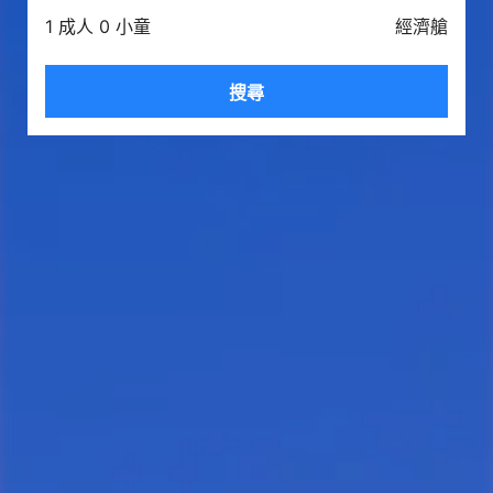
1 成人 0 小童
經濟艙
搜尋