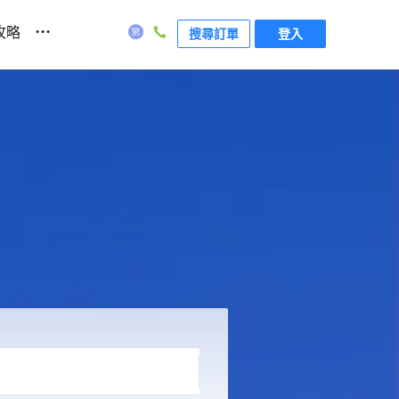
...
攻略
搜尋訂單
登入