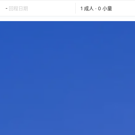
-
回程日期
1 成人 · 0 小童