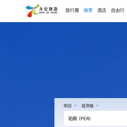
旅行團
機票
酒店
自由行
來回
經濟艙