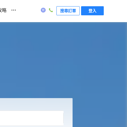
...
攻略
搜尋訂單
登入