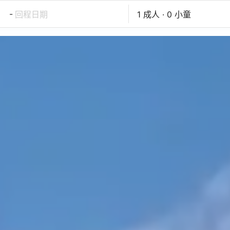
-
回程日期
1 成人 · 0 小童