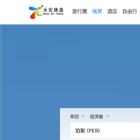
旅行團
機票
酒店
自由行
來回
經濟艙