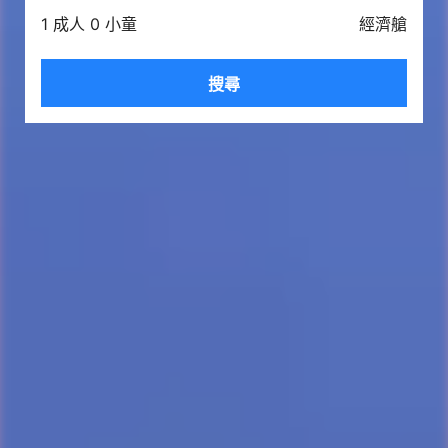
1 成人 0 小童
經濟艙
搜尋