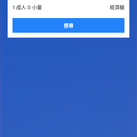
1 成人 0 小童
經濟艙
搜尋