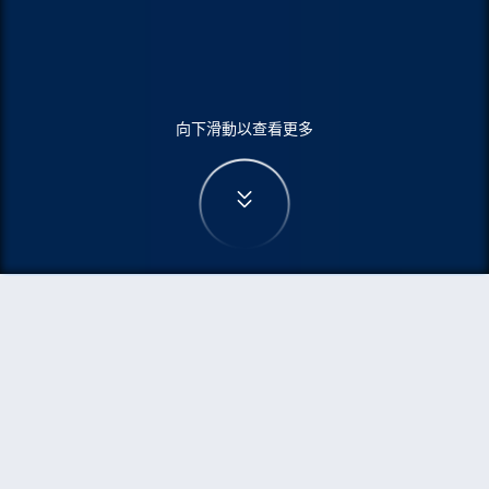
向下滑動以查看更多
首頁
機票
雷克雅未克到格拉斯哥的機票
搜尋由雷克雅未克飛往格拉斯哥的廉價航班，單程
票價低至HKD1,289
單程
來回