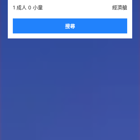
1 成人 0 小童
經濟艙
搜尋