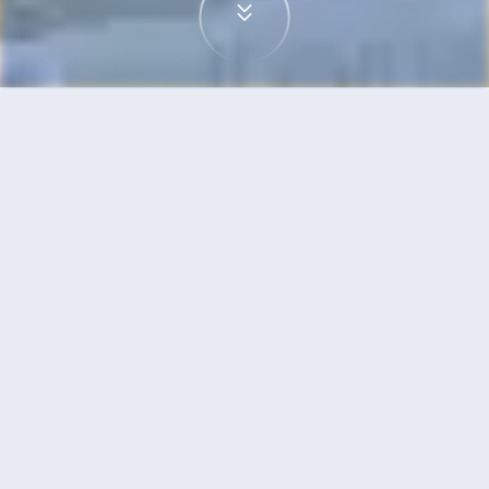
首頁
機票
雷克雅未克到日內瓦的機票
搜尋由雷克雅未克飛往日內瓦的廉價航班，單程票
價低至HKD1,115
單程
來回
KEF
GVA
4h30min
HKD1,115
19:15
08:20
轉機
搜尋
雷克雅未克 - 日內瓦 | 10月15日 | 荷蘭
皇家航空