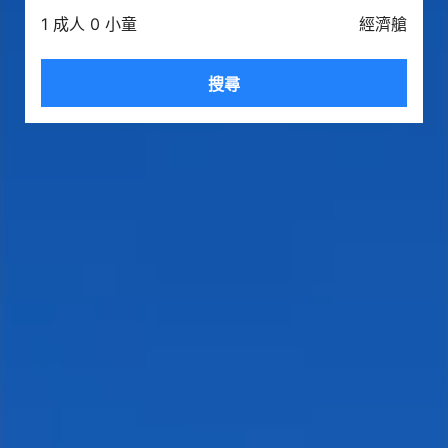
1 成人 0 小童
經濟艙
搜尋