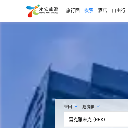
旅行團
機票
酒店
自由行
來回
經濟艙