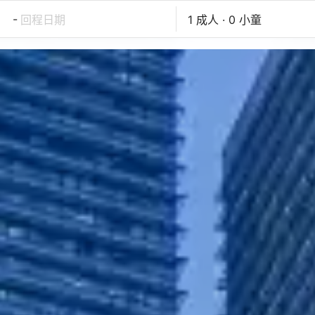
-
回程日期
1 成人 · 0 小童