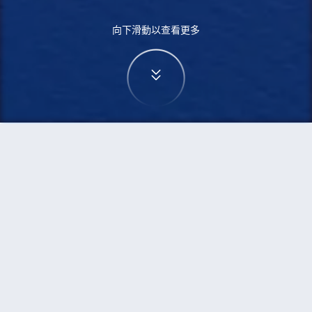
向下滑動以查看更多
首頁
機票
三寶壟到波士頓的機票
搜尋由三寶壟飛往波士頓的廉價航班
單程
來回
SRG
BOS
3h5min
13:00
14:00
直飛
檢查價格