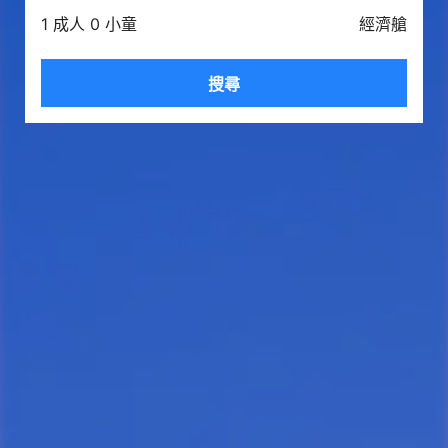
1 成人 0 小童
經濟艙
搜尋