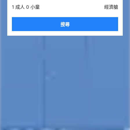
1 成人 0 小童
經濟艙
搜尋