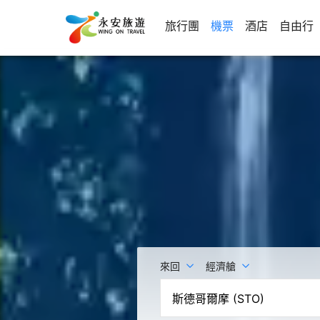
旅行團
機票
酒店
自由行
來回
經濟艙