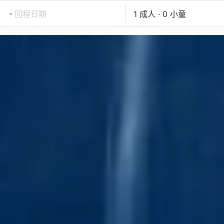
-
回程日期
1 成人 · 0 小童