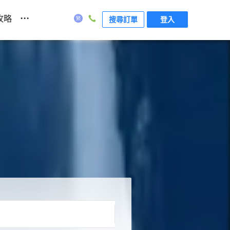
...
攻略
搜尋訂單
登入