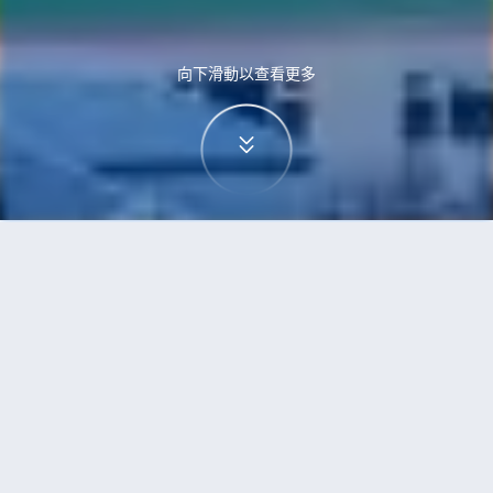
向下滑動以查看更多
首頁
機票
高鬆到雷克雅未克的機票
搜尋由高鬆飛往雷克雅未克的廉價航班
單程
來回
TAK
REK
3h5min