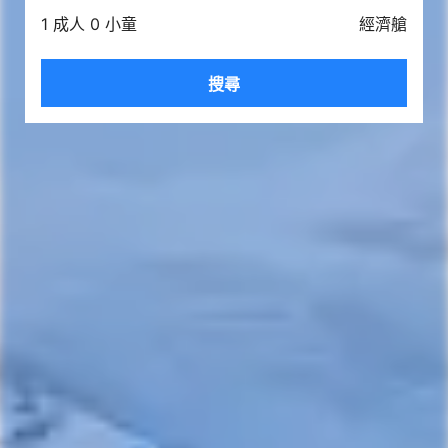
1 成人 0 小童
經濟艙
搜尋