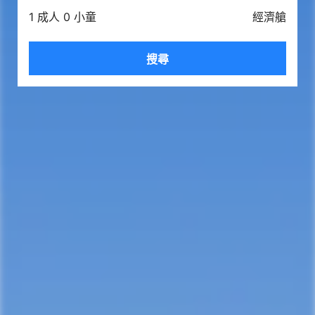
1 成人 0 小童
經濟艙
搜尋