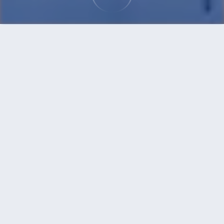
首頁
機票
烏蘭巴托到蘇黎世的機票
搜尋由烏蘭巴托飛往蘇黎世的廉價航班，單程票價
低至HKD4,202
單程
來回
UBN
ZRH
12h35min
HKD4,202
09:10
09:30
轉機
搜尋
烏蘭巴托 - 蘇黎世 | 09月12日 | 土耳
其航空