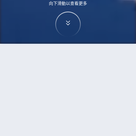
向下滑動以查看更多
首頁
機票
烏魯木齊到馬尼拉市的機票
搜尋由烏魯木齊飛往馬尼拉市的廉價航班，單程票
價低至HKD2,206
單程
來回
URC
MNL
8h35min
HKD2,206
20:20
09:00
轉機