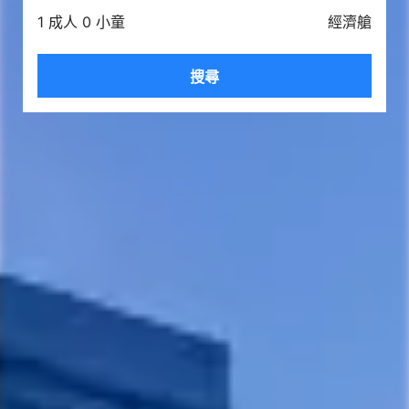
1 成人 0 小童
經濟艙
搜尋