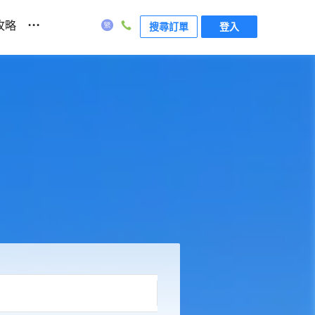
...
攻略
搜尋訂單
登入