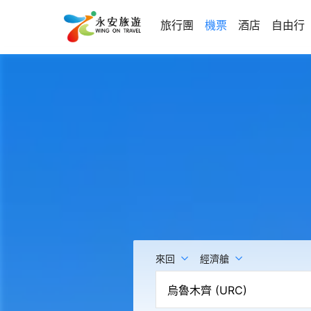
旅行團
機票
酒店
自由行
來回
經濟艙