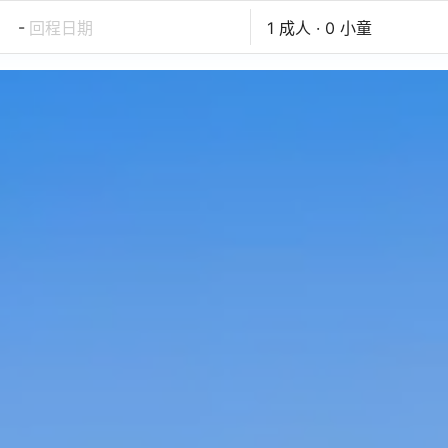
-
回程日期
1 成人 · 0 小童