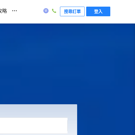
...
攻略
搜尋訂單
登入