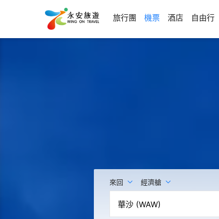
旅行團
機票
酒店
自由行
來回
經濟艙