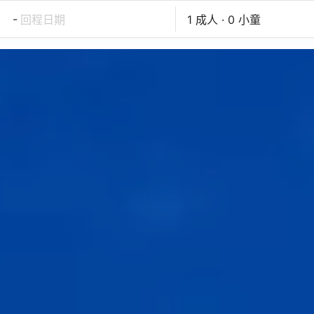
-
回程日期
1 成人 · 0 小童