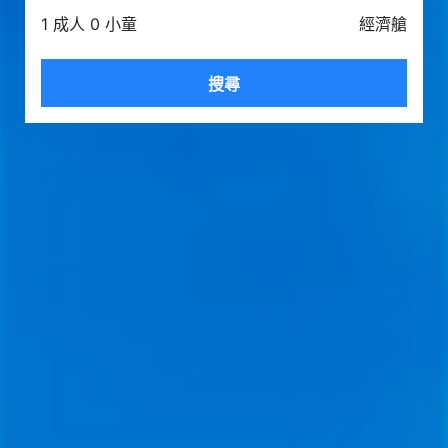
1 成人 0 小童
經濟艙
搜尋