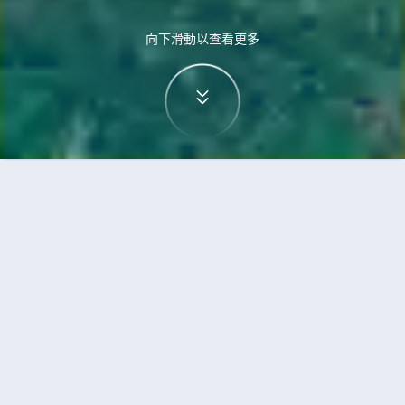
向下滑動以查看更多
首頁
機票
武漢到巴科洛德的機票
搜尋由武漢飛往巴科洛德的廉價航班
單程
來回
WUH
BCD
3h5min
13:00
14:00
直飛
檢查價格