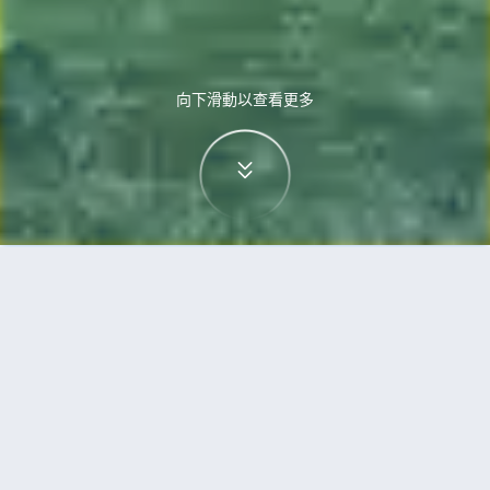
向下滑動以查看更多
首頁
機票
蒙特利爾到杜塞爾多夫的機票
搜尋由蒙特利爾飛往杜塞爾多夫的廉價航班
單程
來回