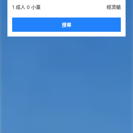
1 成人 0 小童
經濟艙
搜尋