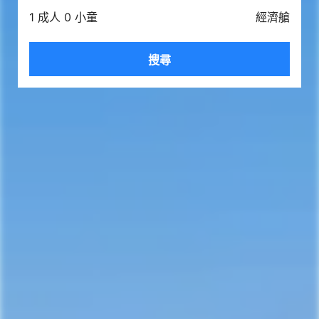
1 成人 0 小童
經濟艙
搜尋