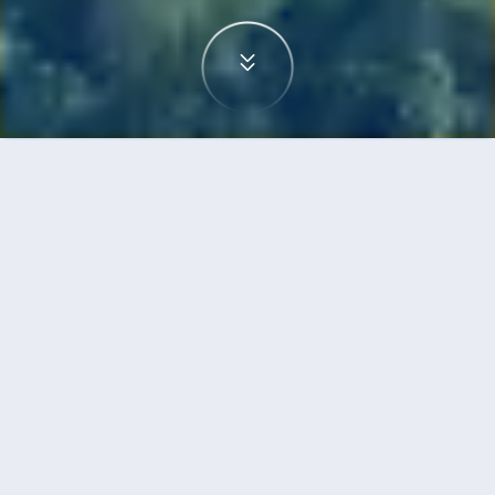
首頁
機票
蒙特利爾到赫爾辛基的機票
搜尋由蒙特利爾飛往赫爾辛基的廉價航班，單程票
價低至HKD4,293
單程
來回
YUL
HEL
9h55min
HKD4,293
21:30
00:40
轉機
搜尋