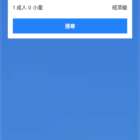
1 成人 0 小童
經濟艙
搜尋